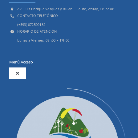
Av. Luis Enrique Vasquez y Bulan – Paute, Azuay, Ecuador
CONTACTO TELEFÓNICO
(+593) 072509132
HORARIO DE ATENCIÓN
Lunes a Viernes: 08h00 – 17h00
Menú Acceso
Toggle
Navigation
2025
Productos y Servicios
Convocatorias Precalificación