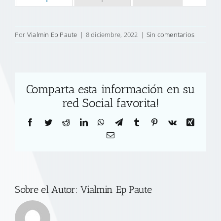
Por
Vialmin Ep Paute
|
8 diciembre, 2022
|
Sin comentarios
Comparta esta información en su
red Social favorita!
Facebook
Twitter
Reddit
LinkedIn
WhatsApp
Telegram
Tumblr
Pinterest
Vk
Xing
Correo
electrónico
Sobre el Autor:
Vialmin Ep Paute