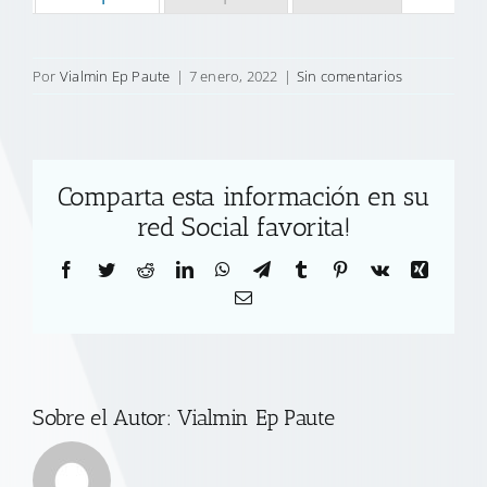
Por
Vialmin Ep Paute
|
7 enero, 2022
|
Sin comentarios
Comparta esta información en su
red Social favorita!
Facebook
Twitter
Reddit
LinkedIn
WhatsApp
Telegram
Tumblr
Pinterest
Vk
Xing
Correo
electrónico
Sobre el Autor:
Vialmin Ep Paute