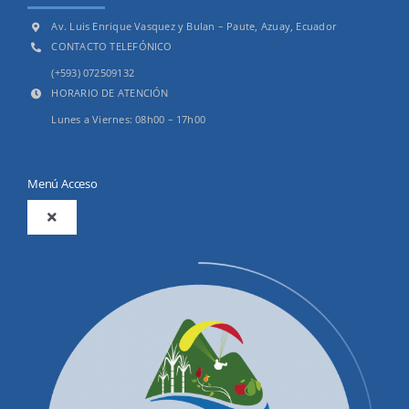
Av. Luis Enrique Vasquez y Bulan – Paute, Azuay, Ecuador
CONTACTO TELEFÓNICO
(+593) 072509132
HORARIO DE ATENCIÓN
Lunes a Viernes: 08h00 – 17h00
Menú Acceso
Toggle
Navigation
2025
Productos y Servicios
Convocatorias Precalificación