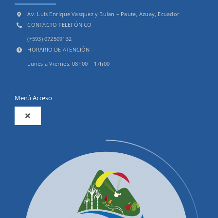
Av. Luis Enrique Vasquez y Bulan – Paute, Azuay, Ecuador
CONTACTO TELEFÓNICO
(+593) 072509132
HORARIO DE ATENCIÓN
Lunes a Viernes: 08h00 – 17h00
Menú Acceso
Toggle
Navigation
2025
Productos y Servicios
Convocatorias Precalificación