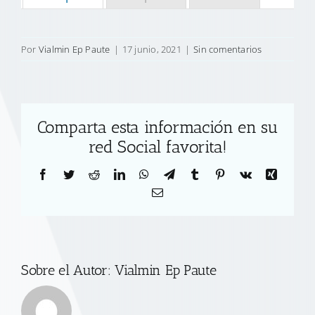
Por
Vialmin Ep Paute
|
17 junio, 2021
|
Sin comentarios
Comparta esta información en su
red Social favorita!
Facebook
Twitter
Reddit
LinkedIn
WhatsApp
Telegram
Tumblr
Pinterest
Vk
Xing
Correo
electrónico
Sobre el Autor:
Vialmin Ep Paute