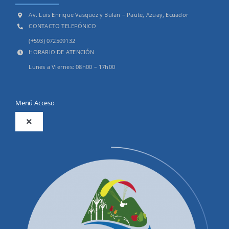
Av. Luis Enrique Vasquez y Bulan – Paute, Azuay, Ecuador
CONTACTO TELEFÓNICO
(+593) 072509132
HORARIO DE ATENCIÓN
Lunes a Viernes: 08h00 – 17h00
Menú Acceso
Toggle
Navigation
2025
Productos y Servicios
Convocatorias Precalificación