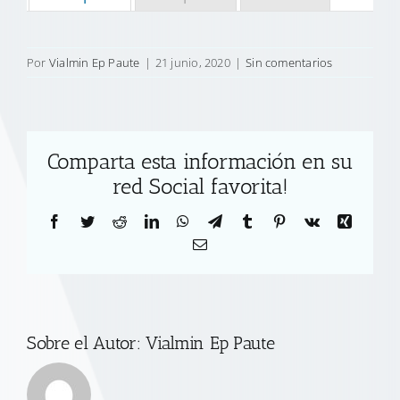
Por
Vialmin Ep Paute
|
21 junio, 2020
|
Sin comentarios
Comparta esta información en su
red Social favorita!
Facebook
Twitter
Reddit
LinkedIn
WhatsApp
Telegram
Tumblr
Pinterest
Vk
Xing
Correo
electrónico
Sobre el Autor:
Vialmin Ep Paute