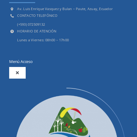
Av. Luis Enrique Vasquez y Bulan – Paute, Azuay, Ecuador
CONTACTO TELEFÓNICO
(+593) 072509132
HORARIO DE ATENCIÓN
Lunes a Viernes: 08h00 – 17h00
Menú Acceso
Toggle
Navigation
2025
Productos y Servicios
Convocatorias Precalificación