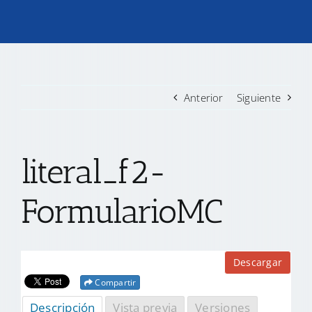
TRANSPARENCIA
CONVOCATORIAS PRECALIFICACIÓN
Anterior
Siguiente
NOTICIAS
literal_f2-
CONTACTO
FormularioMC
Descargar
Compartir
Descripción
Vista previa
Versiones