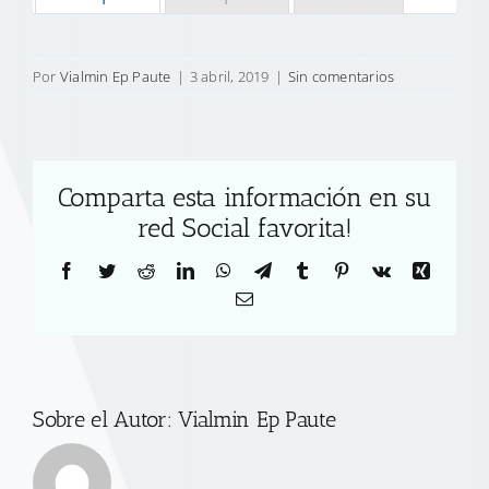
Por
Vialmin Ep Paute
|
3 abril, 2019
|
Sin comentarios
Comparta esta información en su
red Social favorita!
Facebook
Twitter
Reddit
LinkedIn
WhatsApp
Telegram
Tumblr
Pinterest
Vk
Xing
Correo
electrónico
Sobre el Autor:
Vialmin Ep Paute