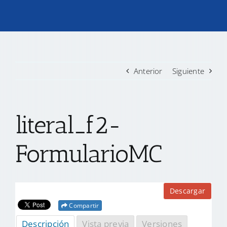
TRANSPARENCIA
CONVOCATORIAS PRECALIFICACIÓN
Anterior
Siguiente
NOTICIAS
literal_f2-
CONTACTO
FormularioMC
Descargar
Compartir
Descripción
Vista previa
Versiones