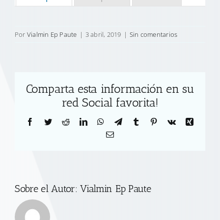
Por
Vialmin Ep Paute
|
3 abril, 2019
|
Sin comentarios
Comparta esta información en su
red Social favorita!
Facebook
Twitter
Reddit
LinkedIn
WhatsApp
Telegram
Tumblr
Pinterest
Vk
Xing
Correo
electrónico
Sobre el Autor:
Vialmin Ep Paute