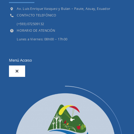
Av. Luis Enrique Vasquez y Bulan – Paute, Azuay, Ecuador
CONTACTO TELEFÓNICO
(+593) 072509132
HORARIO DE ATENCIÓN
Lunes a Viernes: 08h00 – 17h00
Menú Acceso
Toggle
Navigation
2025
Productos y Servicios
Convocatorias Precalificación