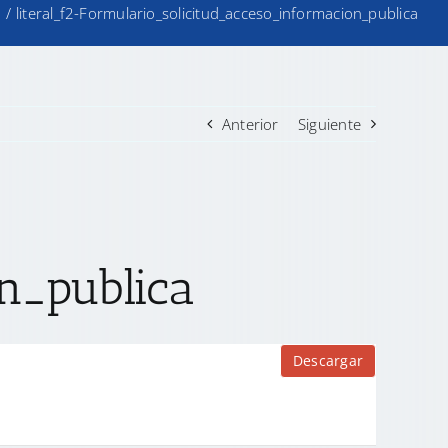
o
/
literal_f2-Formulario_solicitud_acceso_informacion_publica
Anterior
Siguiente
n_publica
Descargar