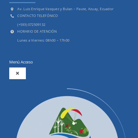
Av. Luis Enrique Vasquez y Bulan – Paute, Azuay, Ecuador
CONTACTO TELEFÓNICO
(+593) 072509132
HORARIO DE ATENCIÓN
Lunes a Viernes: 08h00 – 17h00
Menú Acceso
Toggle
Navigation
2025
Productos y Servicios
Convocatorias Precalificación