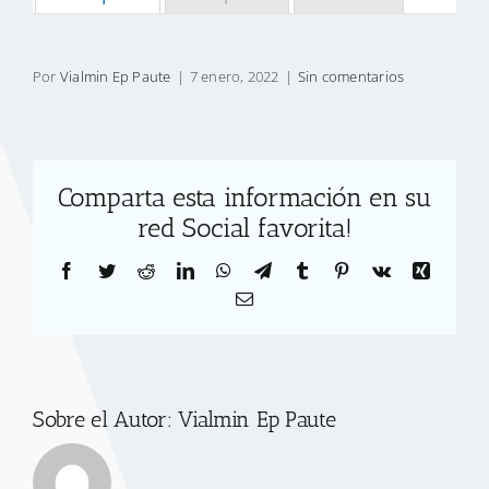
Por
Vialmin Ep Paute
|
7 enero, 2022
|
Sin comentarios
Comparta esta información en su
red Social favorita!
Facebook
Twitter
Reddit
LinkedIn
WhatsApp
Telegram
Tumblr
Pinterest
Vk
Xing
Correo
electrónico
Sobre el Autor:
Vialmin Ep Paute