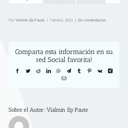
Por
Vialmin Ep Paute
|
7 enero, 2022
|
Sin comentarios
Comparta esta información en su
red Social favorita!
Facebook
Twitter
Reddit
LinkedIn
WhatsApp
Telegram
Tumblr
Pinterest
Vk
Xing
Correo
electrónico
Sobre el Autor:
Vialmin Ep Paute