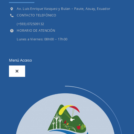
Av. Luis Enrique Vasquez y Bulan – Paute, Azuay, Ecuador
CONTACTO TELEFÓNICO
(+593) 072509132
HORARIO DE ATENCIÓN
Lunes a Viernes: 08h00 – 17h00
Menú Acceso
Toggle
Navigation
2025
Productos y Servicios
Convocatorias Precalificación