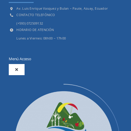
Av. Luis Enrique Vasquez y Bulan – Paute, Azuay, Ecuador
CONTACTO TELEFÓNICO
(+593) 072509132
HORARIO DE ATENCIÓN
Lunes a Viernes: 08h00 – 17h00
Menú Acceso
Toggle
Navigation
2025
Productos y Servicios
Convocatorias Precalificación