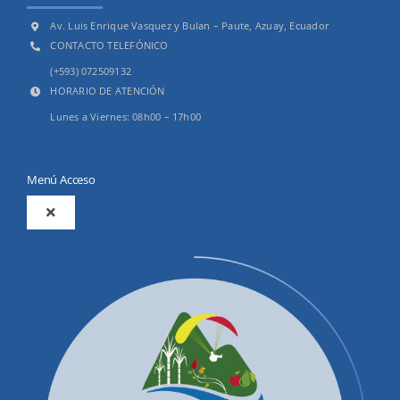
Av. Luis Enrique Vasquez y Bulan – Paute, Azuay, Ecuador
CONTACTO TELEFÓNICO
(+593) 072509132
HORARIO DE ATENCIÓN
Lunes a Viernes: 08h00 – 17h00
Menú Acceso
Toggle
Navigation
2025
Productos y Servicios
Convocatorias Precalificación