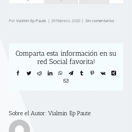
Por
Vialmin Ep Paute
|
29 febrero, 2020
|
Sin comentarios
Comparta esta información en su
red Social favorita!
Facebook
Twitter
Reddit
LinkedIn
WhatsApp
Telegram
Tumblr
Pinterest
Vk
Xing
Correo
electrónico
Sobre el Autor:
Vialmin Ep Paute