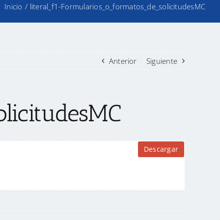
Inicio
/
literal_f1-Formularios_o_formatos_de_solicitudesMC
Anterior
Siguiente
olicitudesMC
Descargar