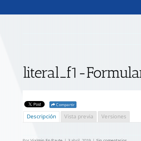
literal_f1-Formul
Compartir
Descripción
Vista previa
Versiones
Por
Vialmin Ep Paute
|
3 abril, 2019
|
Sin comentarios