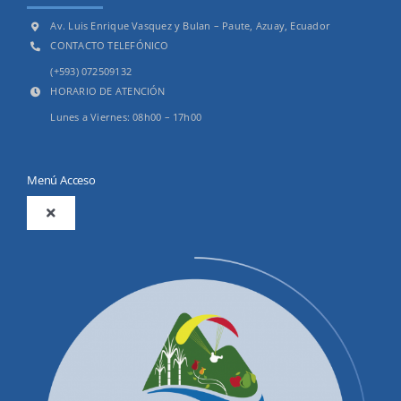
Av. Luis Enrique Vasquez y Bulan – Paute, Azuay, Ecuador
CONTACTO TELEFÓNICO
(+593) 072509132
HORARIO DE ATENCIÓN
Lunes a Viernes: 08h00 – 17h00
Menú Acceso
Toggle
Navigation
2025
Productos y Servicios
Convocatorias Precalificación