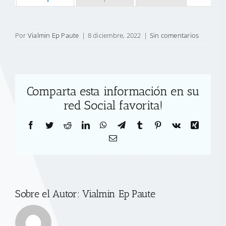
Por
Vialmin Ep Paute
|
8 diciembre, 2022
|
Sin comentarios
Comparta esta información en su
red Social favorita!
Facebook
Twitter
Reddit
LinkedIn
WhatsApp
Telegram
Tumblr
Pinterest
Vk
Xing
Correo
electrónico
Sobre el Autor:
Vialmin Ep Paute