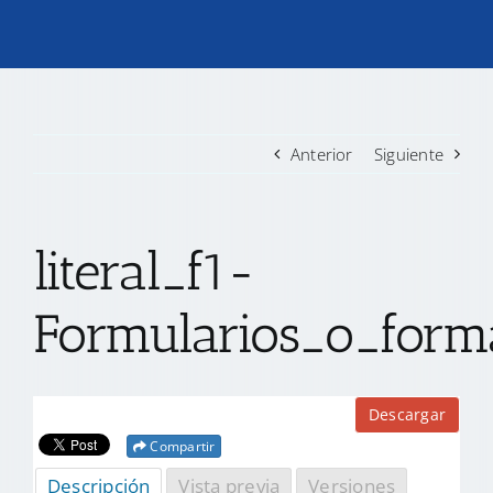
TRANSPARENCIA
CONVOCATORIAS PRECALIFICACIÓN
Anterior
Siguiente
NOTICIAS
literal_f1-
CONTACTO
Formularios_o_forma
Descargar
Compartir
Descripción
Vista previa
Versiones