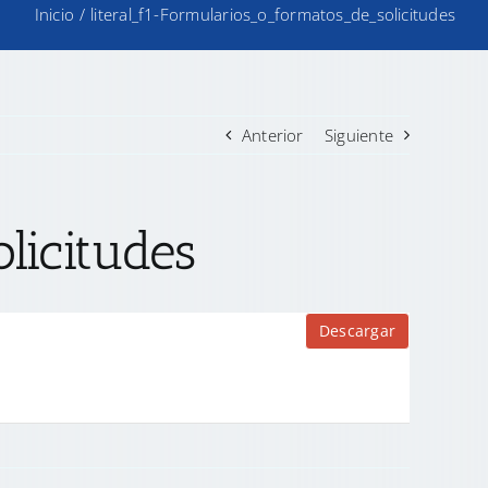
Inicio
/
literal_f1-Formularios_o_formatos_de_solicitudes
Anterior
Siguiente
licitudes
Descargar