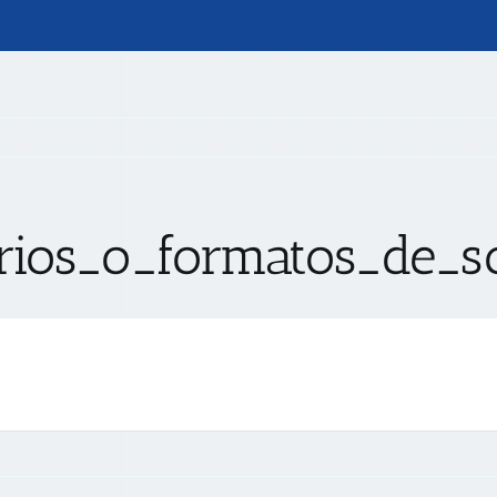
arios_o_formatos_de_so