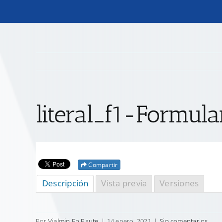
literal_f1-Formul
Compartir
Descripción
Vista previa
Versiones
Por
Vialmin Ep Paute
|
14 enero, 2021
|
Sin comentarios