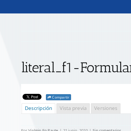
literal_f1-Formul
Compartir
Descripción
Vista previa
Versiones
Por
Vialmin Ep Paute
|
21 junio, 2020
|
Sin comentarios