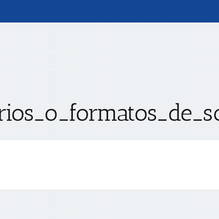
arios_o_formatos_de_so