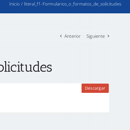
Inicio
/
literal_f1-Formularios_o_formatos_de_solicitudes
Anterior
Siguiente
licitudes
Descargar