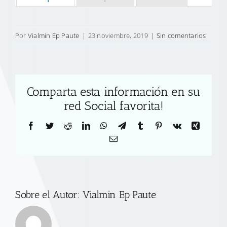
Por
Vialmin Ep Paute
|
23 noviembre, 2019
|
Sin comentarios
Comparta esta información en su
red Social favorita!
Facebook
Twitter
Reddit
LinkedIn
WhatsApp
Telegram
Tumblr
Pinterest
Vk
Xing
Correo
electrónico
Sobre el Autor:
Vialmin Ep Paute