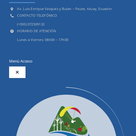
Av. Luis Enrique Vasquez y Bulan – Paute, Azuay, Ecuador
CONTACTO TELEFÓNICO
(+593) 072509132
HORARIO DE ATENCIÓN
Lunes a Viernes: 08h00 – 17h00
Menú Acceso
Toggle
Navigation
2025
Productos y Servicios
Convocatorias Precalificación