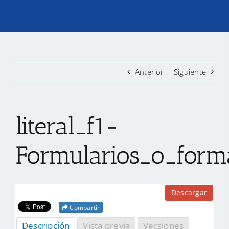
TRANSPARENCIA
CONVOCATORIAS PRECALIFICACIÓN
Anterior
Siguiente
NOTICIAS
literal_f1-
CONTACTO
Formularios_o_forma
Descargar
Compartir
Descripción
Vista previa
Versiones