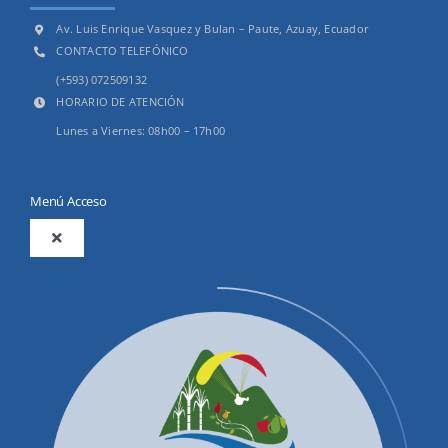
Av. Luis Enrique Vasquez y Bulan – Paute, Azuay, Ecuador
CONTACTO TELEFÓNICO
(+593) 072509132
HORARIO DE ATENCIÓN
Lunes a Viernes: 08h00 – 17h00
Menú Acceso
Toggle
Navigation
2025
Productos y Servicios
Convocatorias Precalificación