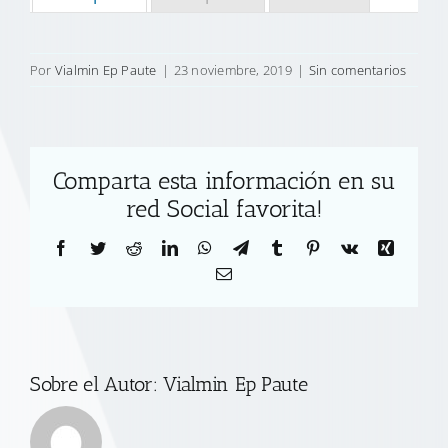
Por
Vialmin Ep Paute
|
23 noviembre, 2019
|
Sin comentarios
Comparta esta información en su
red Social favorita!
Facebook
Twitter
Reddit
LinkedIn
WhatsApp
Telegram
Tumblr
Pinterest
Vk
Xing
Correo
electrónico
Sobre el Autor:
Vialmin Ep Paute