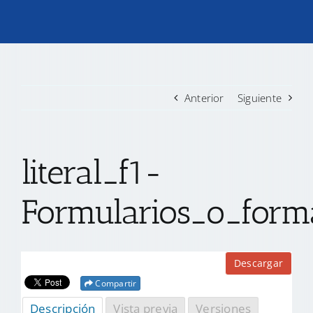
TRANSPARENCIA
CONVOCATORIAS PRECALIFICACIÓN
Anterior
Siguiente
NOTICIAS
literal_f1-
CONTACTO
Formularios_o_forma
Descargar
Compartir
Descripción
Vista previa
Versiones