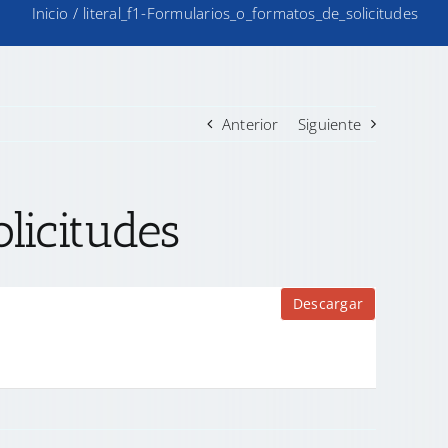
Inicio
/
literal_f1-Formularios_o_formatos_de_solicitudes
Anterior
Siguiente
licitudes
Descargar