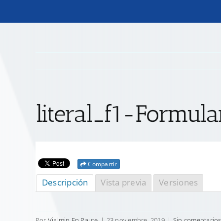
literal_f1-Formul
Compartir
Descripción
Vista previa
Versiones
Por
Vialmin Ep Paute
|
23 noviembre, 2019
|
Sin comentario