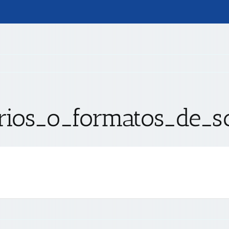
arios_o_formatos_de_so
s