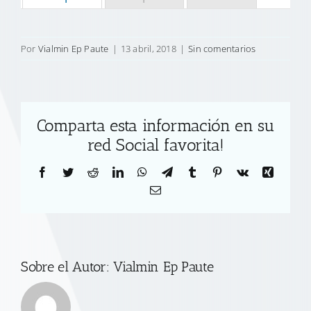
Por
Vialmin Ep Paute
|
13 abril, 2018
|
Sin comentarios
Comparta esta información en su
red Social favorita!
Facebook
Twitter
Reddit
LinkedIn
WhatsApp
Telegram
Tumblr
Pinterest
Vk
Xing
Correo
electrónico
Sobre el Autor:
Vialmin Ep Paute