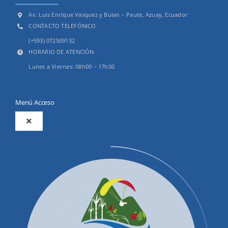
Av. Luis Enrique Vasquez y Bulan – Paute, Azuay, Ecuador
CONTACTO TELEFÓNICO
(+593) 072509132
HORARIO DE ATENCIÓN
Lunes a Viernes: 08h00 – 17h00
Menú Acceso
Toggle
Navigation
2025
Productos y Servicios
Convocatorias Precalificación