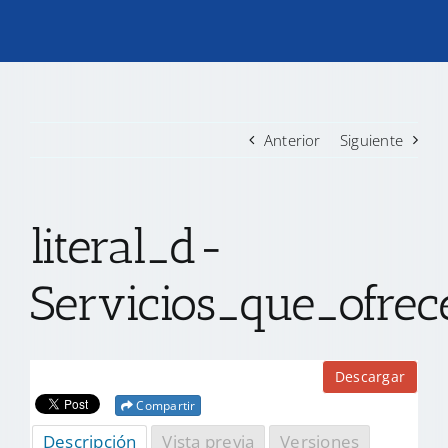
TRANSPARENCIA
CONVOCATORIAS PRECALIFICACIÓN
Anterior
Siguiente
NOTICIAS
literal_d-
CONTACTO
Servicios_que_ofre
Descargar
Compartir
Descripción
Vista previa
Versiones