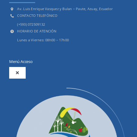
Av. Luis Enrique Vasquez y Bulan – Paute, Azuay, Ecuador
CONTACTO TELEFÓNICO
(+593) 072509132
HORARIO DE ATENCIÓN
Lunes a Viernes: 08h00 – 17h00
Menú Acceso
Toggle
Navigation
2025
Productos y Servicios
Convocatorias Precalificación