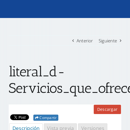
TRANSPARENCIA
CONVOCATORIAS PRECALIFICACIÓN
Anterior
Siguiente
NOTICIAS
literal_d-
CONTACTO
Servicios_que_ofre
Descargar
Compartir
Descripción
Vista previa
Versiones