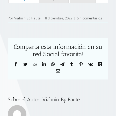
Por
Vialmin Ep Paute
|
8 diciembre, 2022
|
Sin comentarios
Comparta esta información en su
red Social favorita!
Facebook
Twitter
Reddit
LinkedIn
WhatsApp
Telegram
Tumblr
Pinterest
Vk
Xing
Correo
electrónico
Sobre el Autor:
Vialmin Ep Paute