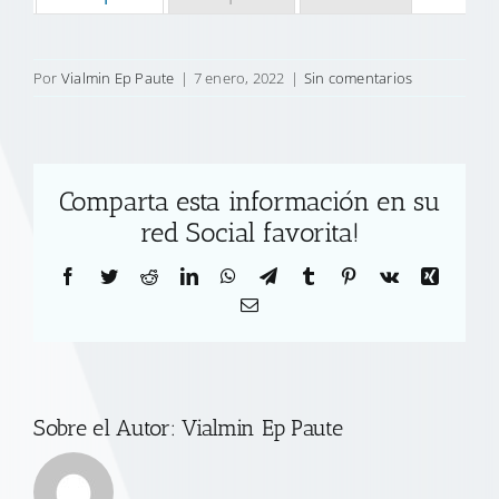
Por
Vialmin Ep Paute
|
7 enero, 2022
|
Sin comentarios
Comparta esta información en su
red Social favorita!
Facebook
Twitter
Reddit
LinkedIn
WhatsApp
Telegram
Tumblr
Pinterest
Vk
Xing
Correo
electrónico
Sobre el Autor:
Vialmin Ep Paute