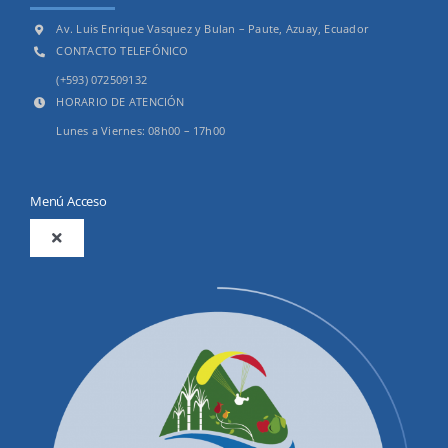
Av. Luis Enrique Vasquez y Bulan – Paute, Azuay, Ecuador
CONTACTO TELEFÓNICO
(+593) 072509132
HORARIO DE ATENCIÓN
Lunes a Viernes: 08h00 – 17h00
Menú Acceso
Toggle
Navigation
2025
Productos y Servicios
Convocatorias Precalificación