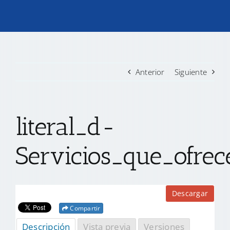
TRANSPARENCIA
CONVOCATORIAS PRECALIFICACIÓN
Anterior
Siguiente
NOTICIAS
literal_d-
CONTACTO
Servicios_que_ofre
Descargar
Compartir
Descripción
Vista previa
Versiones