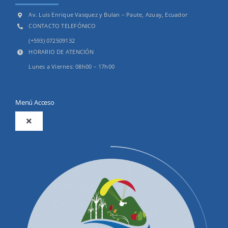
Av. Luis Enrique Vasquez y Bulan – Paute, Azuay, Ecuador
CONTACTO TELEFÓNICO
(+593) 072509132
HORARIO DE ATENCIÓN
Lunes a Viernes: 08h00 – 17h00
Menú Acceso
Toggle
Navigation
2025
Productos y Servicios
Convocatorias Precalificación