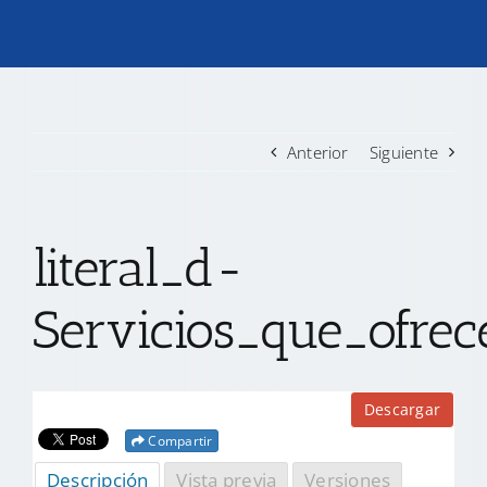
TRANSPARENCIA
CONVOCATORIAS PRECALIFICACIÓN
Anterior
Siguiente
NOTICIAS
literal_d-
CONTACTO
Servicios_que_ofre
Descargar
Compartir
Descripción
Vista previa
Versiones