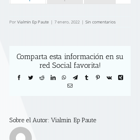
Por
Vialmin Ep Paute
|
7 enero, 2022
|
Sin comentarios
Comparta esta información en su
red Social favorita!
Facebook
Twitter
Reddit
LinkedIn
WhatsApp
Telegram
Tumblr
Pinterest
Vk
Xing
Correo
electrónico
Sobre el Autor:
Vialmin Ep Paute