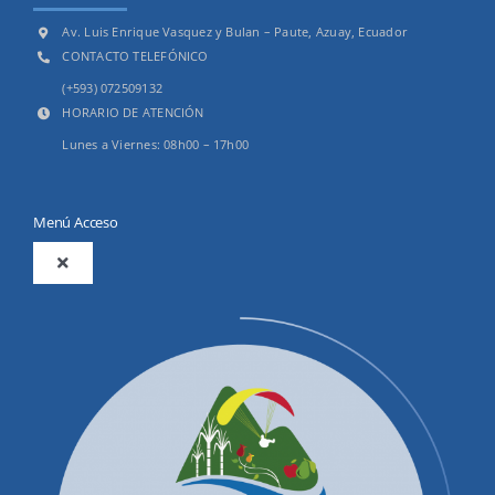
Av. Luis Enrique Vasquez y Bulan – Paute, Azuay, Ecuador
CONTACTO TELEFÓNICO
(+593) 072509132
HORARIO DE ATENCIÓN
Lunes a Viernes: 08h00 – 17h00
Menú Acceso
Toggle
Navigation
2025
Productos y Servicios
Convocatorias Precalificación