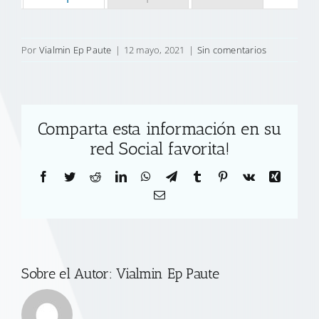
Por
Vialmin Ep Paute
|
12 mayo, 2021
|
Sin comentarios
Comparta esta información en su
red Social favorita!
Facebook
Twitter
Reddit
LinkedIn
WhatsApp
Telegram
Tumblr
Pinterest
Vk
Xing
Correo
electrónico
Sobre el Autor:
Vialmin Ep Paute