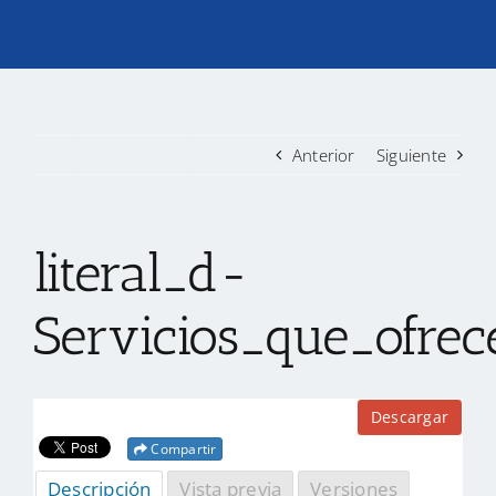
TRANSPARENCIA
CONVOCATORIAS PRECALIFICACIÓN
Anterior
Siguiente
NOTICIAS
literal_d-
CONTACTO
Servicios_que_ofre
Descargar
Compartir
Descripción
Vista previa
Versiones