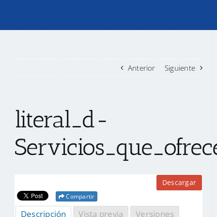
TRANSPARENCIA
CONVOCATORIAS PRECALIFICACIÓN
Anterior
Siguiente
NOTICIAS
literal_d-
CONTACTO
Servicios_que_ofre
Descargar
Compartir
Descripción
Vista previa
Versiones