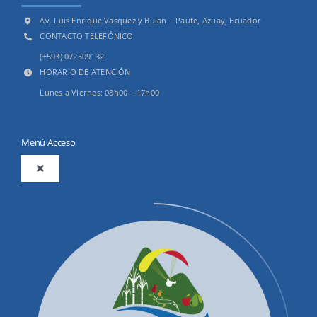
Av. Luis Enrique Vasquez y Bulan – Paute, Azuay, Ecuador
CONTACTO TELEFÓNICO
(+593) 072509132
HORARIO DE ATENCIÓN
Lunes a Viernes: 08h00 – 17h00
Menú Acceso
Toggle
Navigation
2025
Productos y Servicios
Convocatorias Precalificación