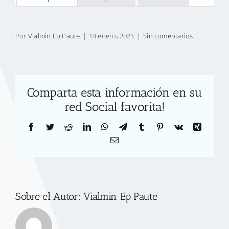
Por
Vialmin Ep Paute
|
14 enero, 2021
|
Sin comentarios
Comparta esta información en su
red Social favorita!
Facebook
Twitter
Reddit
LinkedIn
WhatsApp
Telegram
Tumblr
Pinterest
Vk
Xing
Correo
electrónico
Sobre el Autor:
Vialmin Ep Paute