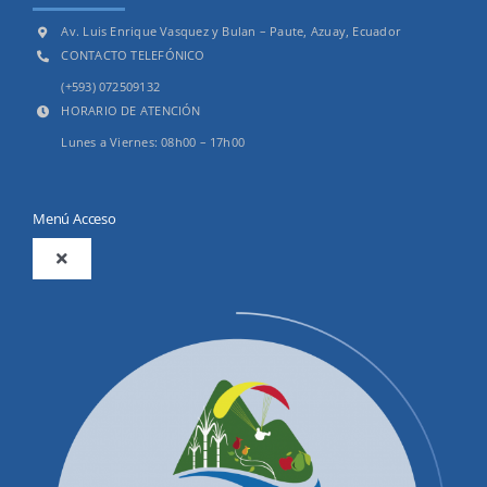
Av. Luis Enrique Vasquez y Bulan – Paute, Azuay, Ecuador
CONTACTO TELEFÓNICO
(+593) 072509132
HORARIO DE ATENCIÓN
Lunes a Viernes: 08h00 – 17h00
Menú Acceso
Toggle
Navigation
2025
Productos y Servicios
Convocatorias Precalificación