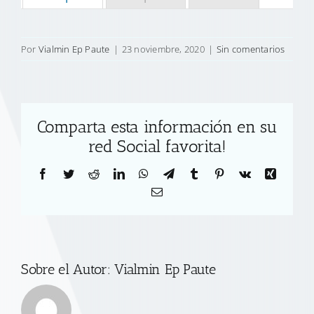
Por
Vialmin Ep Paute
|
23 noviembre, 2020
|
Sin comentarios
Comparta esta información en su
red Social favorita!
Facebook
Twitter
Reddit
LinkedIn
WhatsApp
Telegram
Tumblr
Pinterest
Vk
Xing
Correo
electrónico
Sobre el Autor:
Vialmin Ep Paute