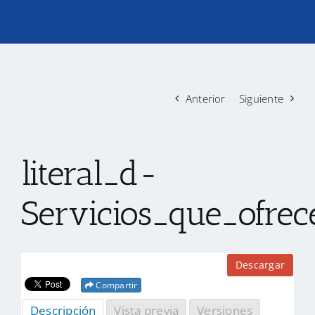
TRANSPARENCIA
CONVOCATORIAS PRECALIFICACIÓN
Anterior
Siguiente
NOTICIAS
literal_d-
CONTACTO
Servicios_que_ofre
Descargar
Compartir
Descripción
Vista previa
Versiones