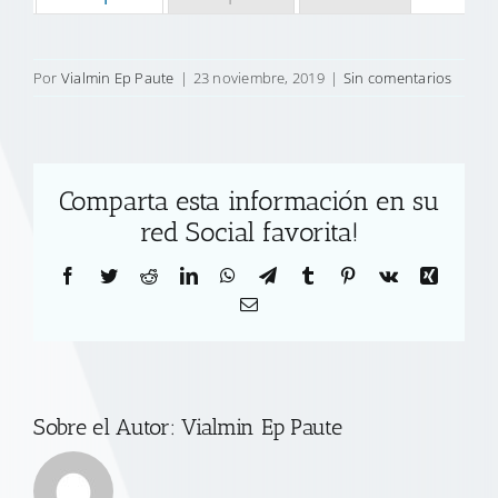
Por
Vialmin Ep Paute
|
23 noviembre, 2019
|
Sin comentarios
Comparta esta información en su
red Social favorita!
Facebook
Twitter
Reddit
LinkedIn
WhatsApp
Telegram
Tumblr
Pinterest
Vk
Xing
Correo
electrónico
Sobre el Autor:
Vialmin Ep Paute