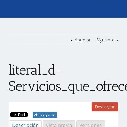
TRANSPARENCIA
CONVOCATORIAS PRECALIFICACIÓN
Anterior
Siguiente
NOTICIAS
literal_d-
CONTACTO
Servicios_que_ofre
Descargar
Compartir
Descripción
Vista previa
Versiones