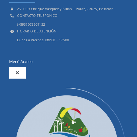
Av. Luis Enrique Vasquez y Bulan – Paute, Azuay, Ecuador
CONTACTO TELEFÓNICO
(+593) 072509132
HORARIO DE ATENCIÓN
Lunes a Viernes: 08h00 – 17h00
Menú Acceso
Toggle
Navigation
2025
Productos y Servicios
Convocatorias Precalificación