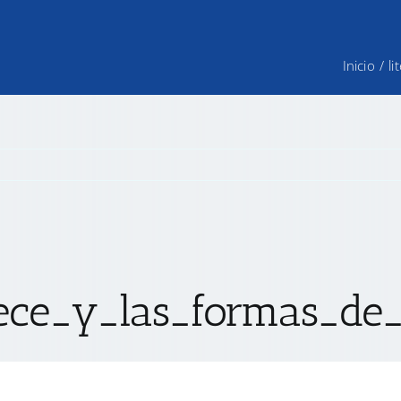
Inicio
/
l
ece_y_las_formas_de_