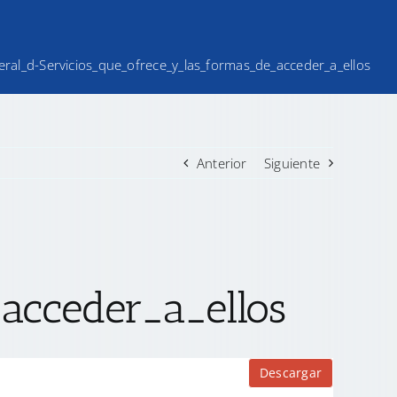
iteral_d-Servicios_que_ofrece_y_las_formas_de_acceder_a_ellos
Anterior
Siguiente
acceder_a_ellos
Descargar