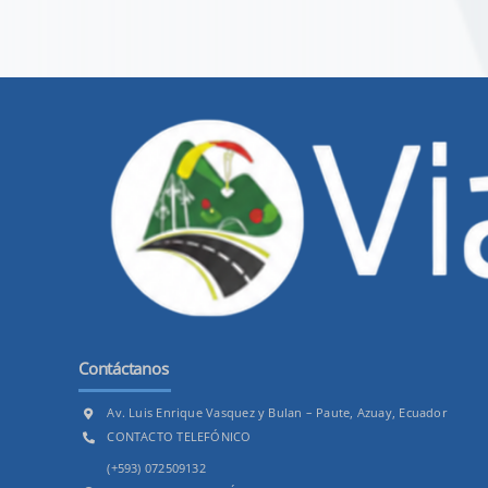
Contáctanos
Av. Luis Enrique Vasquez y Bulan – Paute, Azuay, Ecuador
CONTACTO TELEFÓNICO
(+593) 072509132