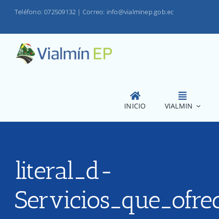
Saltar
Teléfono: 072509132
|
Correo: info@vialminep.gob.ec
al
contenido
INICIO
VIALMIN
literal_d-
Servicios_que_ofre