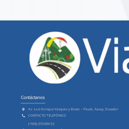
Contáctanos
Av. Luis Enrique Vasquez y Bulan – Paute, Azuay, Ecuador
CONTACTO TELEFÓNICO
(+593) 072509132