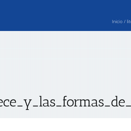
Inicio
/
l
ece_y_las_formas_de_