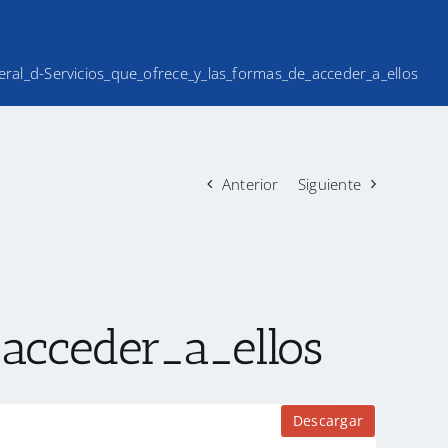
iteral_d-Servicios_que_ofrece_y_las_formas_de_acceder_a_ellos
Anterior
Siguiente
acceder_a_ellos
Descargar