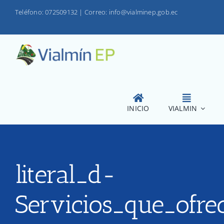
Saltar
Teléfono: 072509132
|
Correo: info@vialminep.gob.ec
al
contenido
INICIO
VIALMIN
literal_d-
Servicios_que_ofre