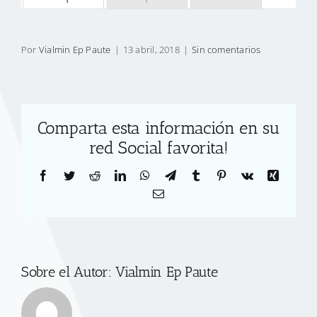
Por
Vialmin Ep Paute
|
13 abril, 2018
|
Sin comentarios
Comparta esta información en su
red Social favorita!
Facebook
Twitter
Reddit
LinkedIn
WhatsApp
Telegram
Tumblr
Pinterest
Vk
Xing
Correo
electrónico
Sobre el Autor:
Vialmin Ep Paute