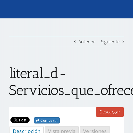
TRANSPARENCIA
CONVOCATORIAS PRECALIFICACIÓN
Anterior
Siguiente
NOTICIAS
literal_d-
CONTACTO
Servicios_que_ofre
Descargar
Compartir
Descripción
Vista previa
Versiones