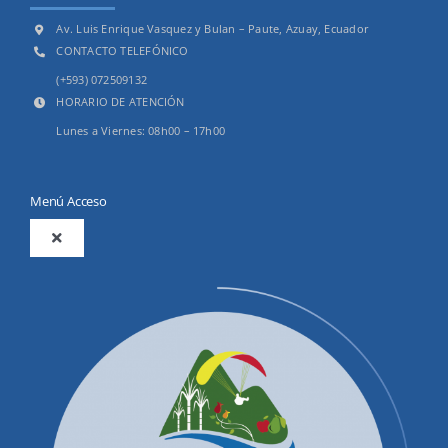
Av. Luis Enrique Vasquez y Bulan – Paute, Azuay, Ecuador
CONTACTO TELEFÓNICO
(+593) 072509132
HORARIO DE ATENCIÓN
Lunes a Viernes: 08h00 – 17h00
Menú Acceso
Toggle
Navigation
2025
Productos y Servicios
Convocatorias Precalificación