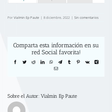
Por
Vialmin Ep Paute
|
8 diciembre, 2022
|
Sin comentarios
Comparta esta información en su
red Social favorita!
Facebook
Twitter
Reddit
LinkedIn
WhatsApp
Telegram
Tumblr
Pinterest
Vk
Xing
Correo
electrónico
Sobre el Autor:
Vialmin Ep Paute