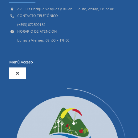
Av. Luis Enrique Vasquez y Bulan – Paute, Azuay, Ecuador
CONTACTO TELEFÓNICO
(+593) 072509132
HORARIO DE ATENCIÓN
Lunes a Viernes: 08h00 – 17h00
Menú Acceso
Toggle
Navigation
2025
Productos y Servicios
Convocatorias Precalificación