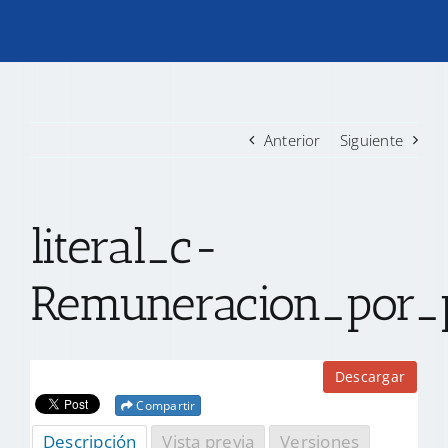
TRANSPARENCIA
CONVOCATORIAS PRECALIFICACIÓN
Anterior
Siguiente
NOTICIAS
literal_c-
CONTACTO
Remuneracion_por_
Descargar
Compartir
Descripción
Vista previa
Versiones