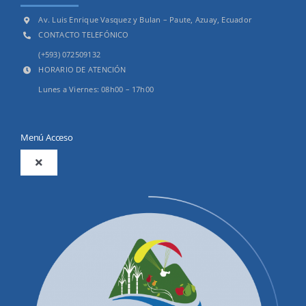
Av. Luis Enrique Vasquez y Bulan – Paute, Azuay, Ecuador
CONTACTO TELEFÓNICO
(+593) 072509132
HORARIO DE ATENCIÓN
Lunes a Viernes: 08h00 – 17h00
Menú Acceso
Toggle
Navigation
2025
Productos y Servicios
Convocatorias Precalificación