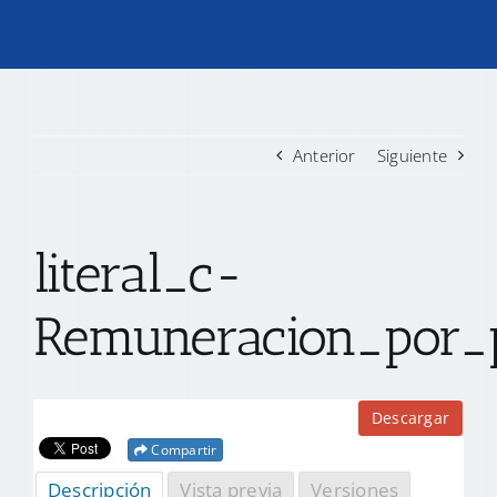
TRANSPARENCIA
CONVOCATORIAS PRECALIFICACIÓN
Anterior
Siguiente
NOTICIAS
literal_c-
CONTACTO
Remuneracion_por_
Descargar
Compartir
Descripción
Vista previa
Versiones