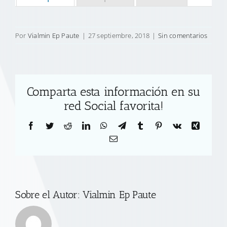
Por
Vialmin Ep Paute
|
27 septiembre, 2018
|
Sin comentarios
Comparta esta información en su
red Social favorita!
Facebook
Twitter
Reddit
LinkedIn
WhatsApp
Telegram
Tumblr
Pinterest
Vk
Xing
Correo
electrónico
Sobre el Autor:
Vialmin Ep Paute