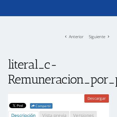
TRANSPARENCIA
CONVOCATORIAS PRECALIFICACIÓN
Anterior
Siguiente
NOTICIAS
literal_c-
CONTACTO
Remuneracion_por_
Descargar
Compartir
Descripción
Vista previa
Versiones