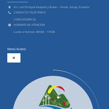
Av. Luis Enrique Vasquez y Bulan – Paute, Azuay, Ecuador
CONTACTO TELEFÓNICO
(+593) 072509132
HORARIO DE ATENCIÓN
Lunes a Viernes: 08h00 – 17h00
Menú Acceso
Toggle
Navigation
2025
Productos y Servicios
Convocatorias Precalificación