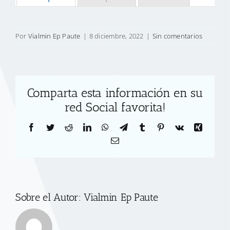
Por
Vialmin Ep Paute
|
8 diciembre, 2022
|
Sin comentarios
Comparta esta información en su
red Social favorita!
Facebook
Twitter
Reddit
LinkedIn
WhatsApp
Telegram
Tumblr
Pinterest
Vk
Xing
Correo
electrónico
Sobre el Autor:
Vialmin Ep Paute