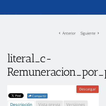
TRANSPARENCIA
CONVOCATORIAS PRECALIFICACIÓN
Anterior
Siguiente
NOTICIAS
literal_c-
CONTACTO
Remuneracion_por_
Descargar
Compartir
Descripción
Vista previa
Versiones