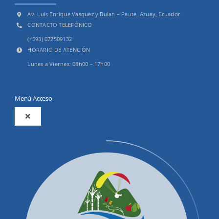
Av. Luis Enrique Vasquez y Bulan – Paute, Azuay, Ecuador
CONTACTO TELEFÓNICO
(+593) 072509132
HORARIO DE ATENCIÓN
Lunes a Viernes: 08h00 – 17h00
Menú Acceso
Toggle
Navigation
2025
Productos y Servicios
Convocatorias Precalificación