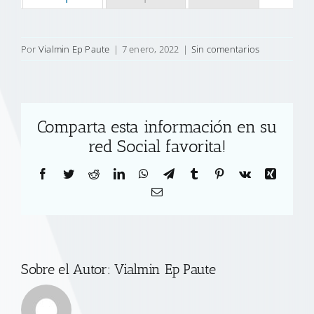
Por
Vialmin Ep Paute
|
7 enero, 2022
|
Sin comentarios
Comparta esta información en su
red Social favorita!
Facebook
Twitter
Reddit
LinkedIn
WhatsApp
Telegram
Tumblr
Pinterest
Vk
Xing
Correo
electrónico
Sobre el Autor:
Vialmin Ep Paute