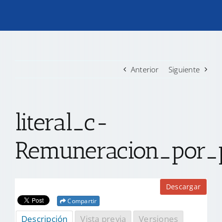
TRANSPARENCIA
CONVOCATORIAS PRECALIFICACIÓN
Anterior
Siguiente
NOTICIAS
literal_c-
CONTACTO
Remuneracion_por_
Descargar
Compartir
Descripción
Vista previa
Versiones