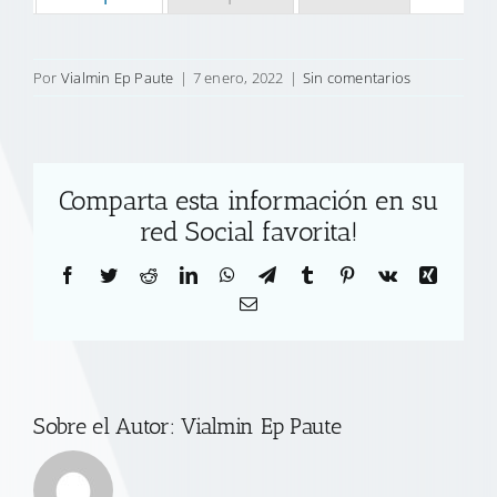
Por
Vialmin Ep Paute
|
7 enero, 2022
|
Sin comentarios
Comparta esta información en su
red Social favorita!
Facebook
Twitter
Reddit
LinkedIn
WhatsApp
Telegram
Tumblr
Pinterest
Vk
Xing
Correo
electrónico
Sobre el Autor:
Vialmin Ep Paute