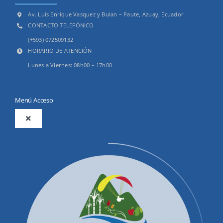
Av. Luis Enrique Vasquez y Bulan – Paute, Azuay, Ecuador
CONTACTO TELEFÓNICO
(+593) 072509132
HORARIO DE ATENCIÓN
Lunes a Viernes: 08h00 – 17h00
Menú Acceso
Toggle
Navigation
2025
Productos y Servicios
Convocatorias Precalificación