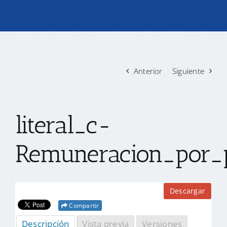
TRANSPARENCIA
CONVOCATORIAS PRECALIFICACIÓN
Anterior
Siguiente
NOTICIAS
literal_c-
CONTACTO
Remuneracion_por_
Descargar
Compartir
Descripción
Vista previa
Versiones