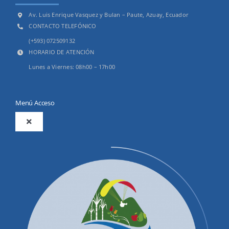
Av. Luis Enrique Vasquez y Bulan – Paute, Azuay, Ecuador
CONTACTO TELEFÓNICO
(+593) 072509132
HORARIO DE ATENCIÓN
Lunes a Viernes: 08h00 – 17h00
Menú Acceso
Toggle
Navigation
2025
Productos y Servicios
Convocatorias Precalificación