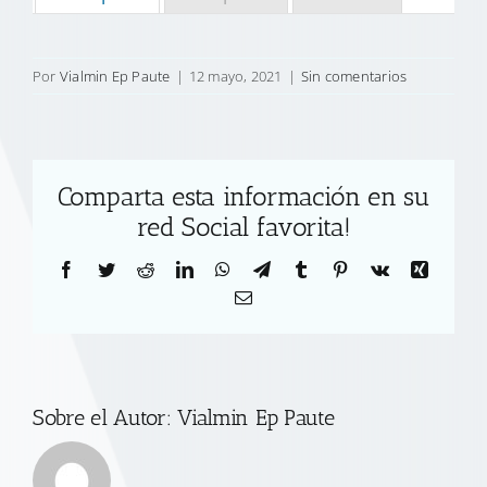
Por
Vialmin Ep Paute
|
12 mayo, 2021
|
Sin comentarios
Comparta esta información en su
red Social favorita!
Facebook
Twitter
Reddit
LinkedIn
WhatsApp
Telegram
Tumblr
Pinterest
Vk
Xing
Correo
electrónico
Sobre el Autor:
Vialmin Ep Paute