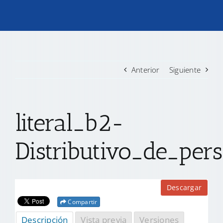
TRANSPARENCIA
CONVOCATORIAS PRECALIFICACIÓN
Anterior
Siguiente
NOTICIAS
literal_b2-
CONTACTO
Distributivo_de_per
Descargar
Compartir
Descripción
Vista previa
Versiones