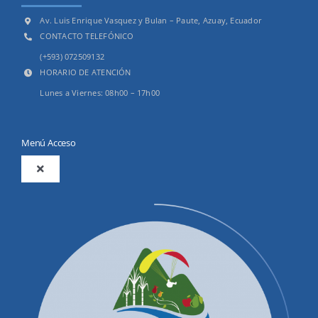
Av. Luis Enrique Vasquez y Bulan – Paute, Azuay, Ecuador
CONTACTO TELEFÓNICO
(+593) 072509132
HORARIO DE ATENCIÓN
Lunes a Viernes: 08h00 – 17h00
Menú Acceso
Toggle
Navigation
2025
Productos y Servicios
Convocatorias Precalificación