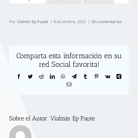
Por
Vialmin Ep Paute
|
8 diciembre, 2022
|
Sin comentarios
Comparta esta información en su
red Social favorita!
Facebook
Twitter
Reddit
LinkedIn
WhatsApp
Telegram
Tumblr
Pinterest
Vk
Xing
Correo
electrónico
Sobre el Autor:
Vialmin Ep Paute