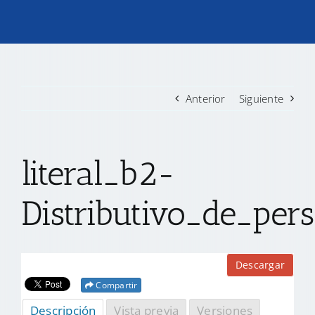
TRANSPARENCIA
CONVOCATORIAS PRECALIFICACIÓN
Anterior
Siguiente
NOTICIAS
literal_b2-
CONTACTO
Distributivo_de_per
Descargar
Compartir
Descripción
Vista previa
Versiones