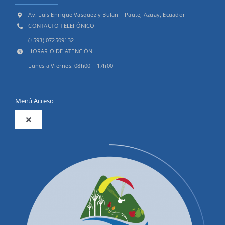
Av. Luis Enrique Vasquez y Bulan – Paute, Azuay, Ecuador
CONTACTO TELEFÓNICO
(+593) 072509132
HORARIO DE ATENCIÓN
Lunes a Viernes: 08h00 – 17h00
Menú Acceso
Toggle
Navigation
2025
Productos y Servicios
Convocatorias Precalificación