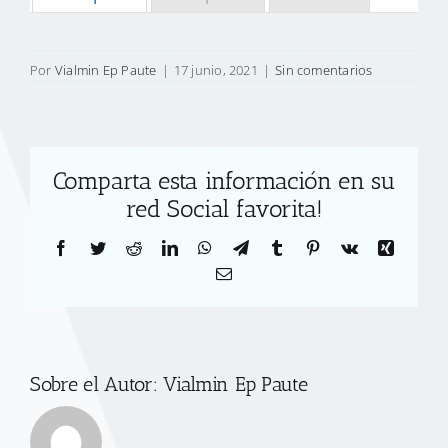
Por
Vialmin Ep Paute
|
17 junio, 2021
|
Sin comentarios
Comparta esta información en su
red Social favorita!
Facebook
Twitter
Reddit
LinkedIn
WhatsApp
Telegram
Tumblr
Pinterest
Vk
Xing
Correo
electrónico
Sobre el Autor:
Vialmin Ep Paute