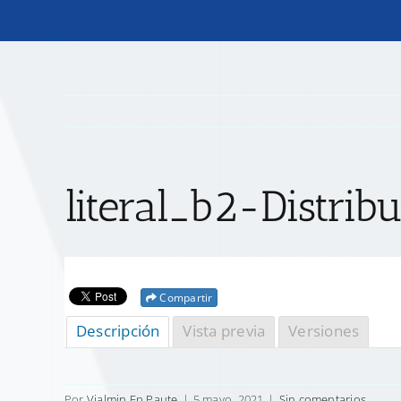
literal_b2-Distrib
Compartir
Descripción
Vista previa
Versiones
Por
Vialmin Ep Paute
|
5 mayo, 2021
|
Sin comentarios