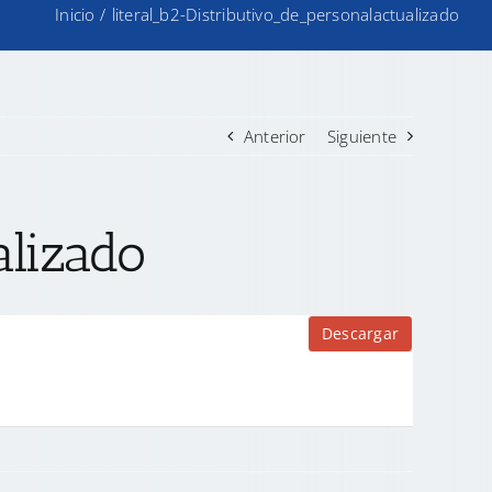
Inicio
/
literal_b2-Distributivo_de_personalactualizado
Anterior
Siguiente
alizado
Descargar