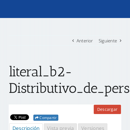
TRANSPARENCIA
CONVOCATORIAS PRECALIFICACIÓN
Anterior
Siguiente
NOTICIAS
literal_b2-
CONTACTO
Distributivo_de_per
Descargar
Compartir
Descripción
Vista previa
Versiones