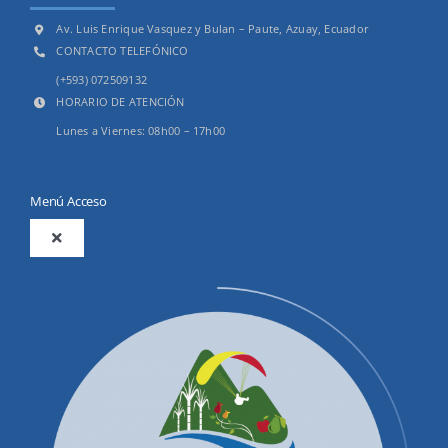
Av. Luis Enrique Vasquez y Bulan – Paute, Azuay, Ecuador
CONTACTO TELEFÓNICO
(+593) 072509132
HORARIO DE ATENCIÓN
Lunes a Viernes: 08h00 – 17h00
Menú Acceso
Toggle
Navigation
2025
Productos y Servicios
Convocatorias Precalificación