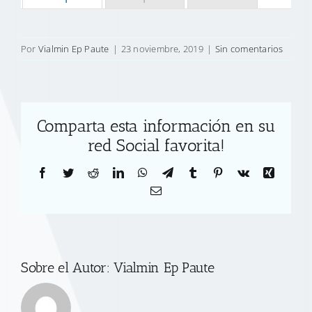
Por
Vialmin Ep Paute
|
23 noviembre, 2019
|
Sin comentarios
Comparta esta información en su
red Social favorita!
Facebook
Twitter
Reddit
LinkedIn
WhatsApp
Telegram
Tumblr
Pinterest
Vk
Xing
Correo
electrónico
Sobre el Autor:
Vialmin Ep Paute