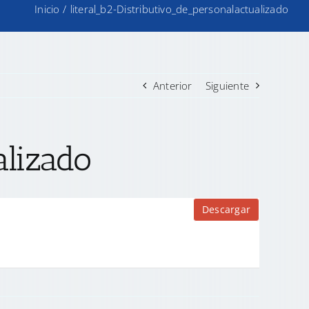
Inicio
/
literal_b2-Distributivo_de_personalactualizado
Anterior
Siguiente
alizado
Descargar