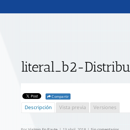
literal_b2-Distrib
Compartir
Descripción
Vista previa
Versiones
Por
Vialmin Ep Paute
|
13 abril, 2018
|
Sin comentarios