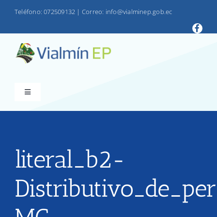
Saltar
Teléfono: 072509132
|
Correo: info@vialminep.gob.ec
al
contenido
Toggle
Navigation
INICIO
VIALMIN
literal_b2-
Distributivo_de_pe
PRODUCTOS
LOTAIP