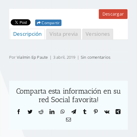
Descargar
Compartir
Descripción
Vista previa
Versiones
Por
Vialmin Ep Paute
|
3 abril, 2019
|
Sin comentarios
Comparta esta información en su
red Social favorita!
Facebook
Twitter
Reddit
LinkedIn
WhatsApp
Telegram
Tumblr
Pinterest
Vk
Xing
Correo
electrónico