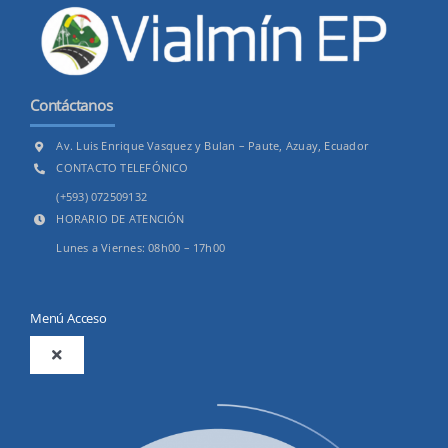
Contáctanos
Av. Luis Enrique Vasquez y Bulan – Paute, Azuay, Ecuador
CONTACTO TELEFÓNICO
(+593) 072509132
HORARIO DE ATENCIÓN
Lunes a Viernes: 08h00 – 17h00
Menú Acceso
Toggle
Navigation
2025