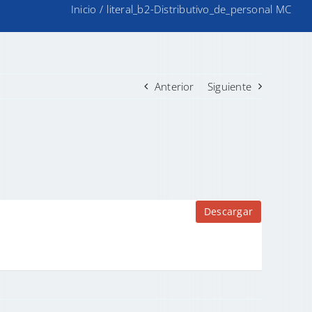
Inicio
/
literal_b2-Distributivo_de_personal MC
Anterior
Siguiente
Descargar