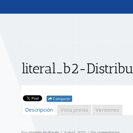
literal_b2-Distri
Compartir
Descripción
Vista previa
Versiones
Por
Vialmin Ep Paute
|
3 abril, 2019
|
Sin comentarios