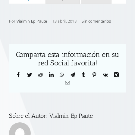
Por
Vialmin Ep Paute
|
13 abril, 2018
|
Sin comentarios
Comparta esta información en su
red Social favorita!
Facebook
Twitter
Reddit
LinkedIn
WhatsApp
Telegram
Tumblr
Pinterest
Vk
Xing
Correo
electrónico
Sobre el Autor:
Vialmin Ep Paute