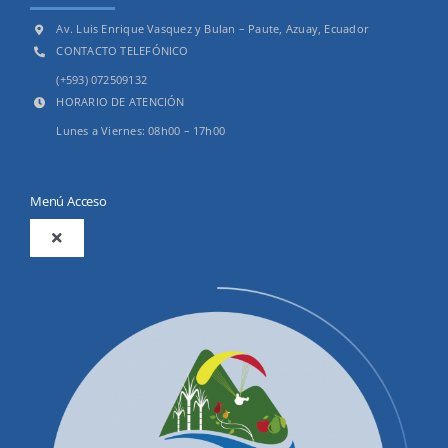
Av. Luis Enrique Vasquez y Bulan – Paute, Azuay, Ecuador
CONTACTO TELEFÓNICO
(+593) 072509132
HORARIO DE ATENCIÓN
Lunes a Viernes: 08h00 – 17h00
Menú Acceso
Toggle
Navigation
2025
Productos y Servicios
Convocatorias Precalificación