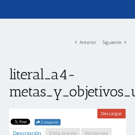
TRANSPARENCIA
CONVOCATORIAS PRECALIFICACIÓN
Anterior
Siguiente
NOTICIAS
literal_a4-
CONTACTO
metas_y_objetivos_u
Descargar
Compartir
Descripción
Vista previa
Versiones