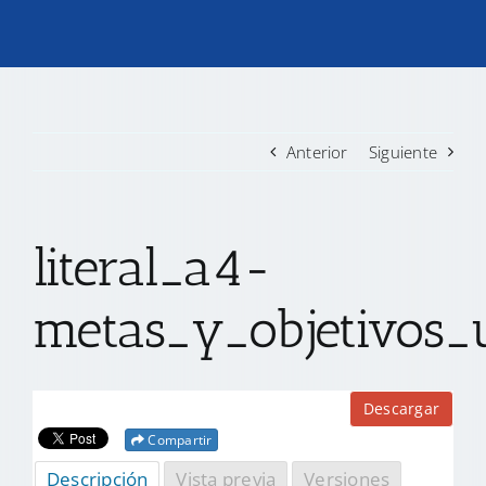
TRANSPARENCIA
CONVOCATORIAS PRECALIFICACIÓN
Anterior
Siguiente
NOTICIAS
literal_a4-
CONTACTO
metas_y_objetivos_u
Descargar
Compartir
Descripción
Vista previa
Versiones