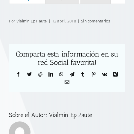
Por
Vialmin Ep Paute
|
13 abril, 2018
|
Sin comentarios
Comparta esta información en su
red Social favorita!
Facebook
Twitter
Reddit
LinkedIn
WhatsApp
Telegram
Tumblr
Pinterest
Vk
Xing
Correo
electrónico
Sobre el Autor:
Vialmin Ep Paute