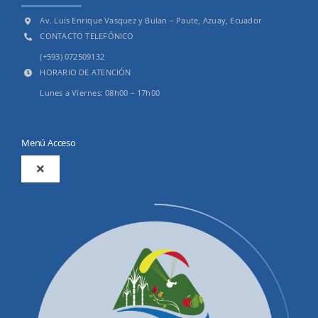
Av. Luis Enrique Vasquez y Bulan – Paute, Azuay, Ecuador
CONTACTO TELEFÓNICO
(+593) 072509132
HORARIO DE ATENCIÓN
Lunes a Viernes: 08h00 – 17h00
Menú Acceso
Toggle
Navigation
2025
Productos y Servicios
Convocatorias Precalificación