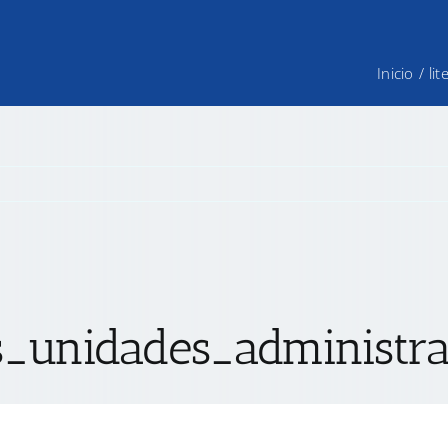
Inicio
/
li
_unidades_administrat