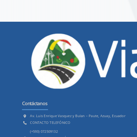
Contáctanos
Av. Luis Enrique Vasquez y Bulan – Paute, Azuay, Ecuador
CONTACTO TELEFÓNICO
(+593) 072509132