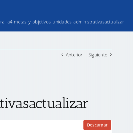
teral_a4-metas_y_objetivos_unidades_administrativasactualizar
Anterior
Siguiente
ivasactualizar
Descargar