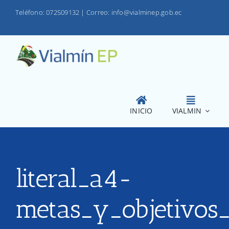
Saltar
Teléfono: 072509132
|
Correo: info@vialminep.gob.ec
al
contenido
INICIO
VIALMIN
literal_a4-
metas_y_objetivos_