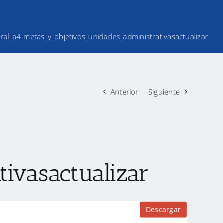
teral_a4-metas_y_objetivos_unidades_administrativasactualizar
Anterior
Siguiente
ivasactualizar
Descargar