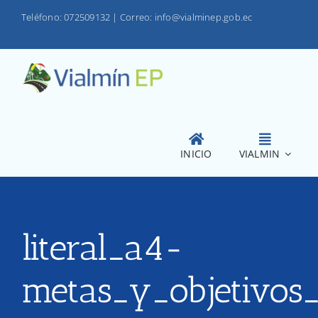
Saltar
Teléfono: 072509132
|
Correo: info@vialminep.gob.ec
al
contenido
INICIO
VIALMIN
literal_a4-
metas_y_objetivos_