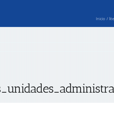
Inicio
/
li
_unidades_administrat