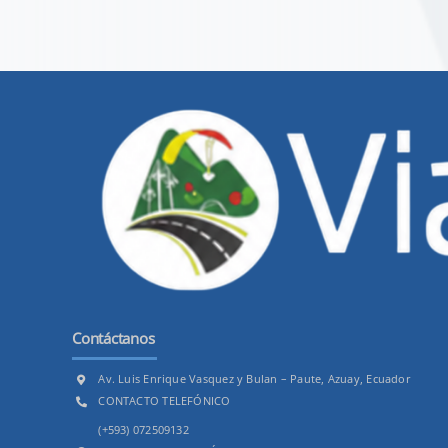
Contáctanos
Av. Luis Enrique Vasquez y Bulan – Paute, Azuay, Ecuador
CONTACTO TELEFÓNICO
(+593) 072509132