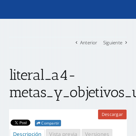
TRANSPARENCIA
CONVOCATORIAS PRECALIFICACIÓN
Anterior
Siguiente
NOTICIAS
literal_a4-
CONTACTO
metas_y_objetivos_u
Descargar
Compartir
Descripción
Vista previa
Versiones