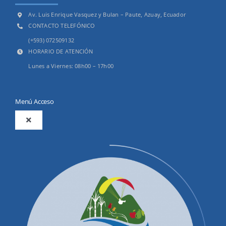
Av. Luis Enrique Vasquez y Bulan – Paute, Azuay, Ecuador
CONTACTO TELEFÓNICO
(+593) 072509132
HORARIO DE ATENCIÓN
Lunes a Viernes: 08h00 – 17h00
Menú Acceso
Toggle
Navigation
2025
Productos y Servicios
Convocatorias Precalificación