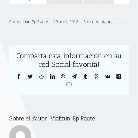
Por
Vialmin Ep Paute
|
13 abril, 2018
|
Sin comentarios
Comparta esta información en su
red Social favorita!
Facebook
Twitter
Reddit
LinkedIn
WhatsApp
Telegram
Tumblr
Pinterest
Vk
Xing
Correo
electrónico
Sobre el Autor:
Vialmin Ep Paute