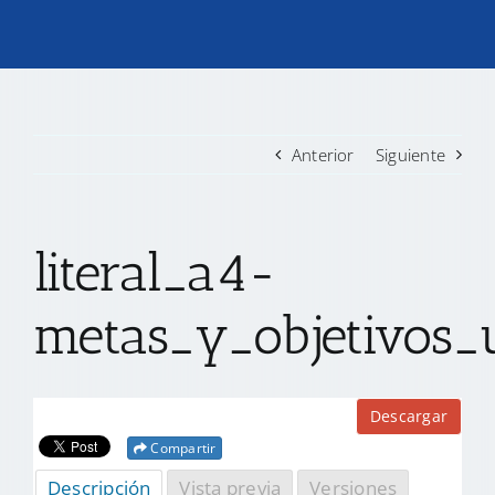
TRANSPARENCIA
CONVOCATORIAS PRECALIFICACIÓN
Anterior
Siguiente
NOTICIAS
literal_a4-
CONTACTO
metas_y_objetivos_
Descargar
Compartir
Descripción
Vista previa
Versiones