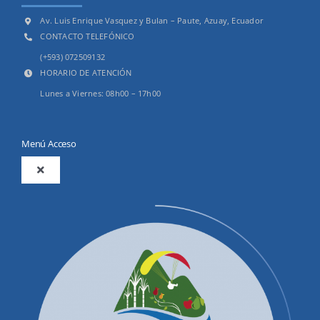
Av. Luis Enrique Vasquez y Bulan – Paute, Azuay, Ecuador
CONTACTO TELEFÓNICO
(+593) 072509132
HORARIO DE ATENCIÓN
Lunes a Viernes: 08h00 – 17h00
Menú Acceso
Toggle
Navigation
2025
Productos y Servicios
Convocatorias Precalificación