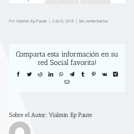
Por
Vialmin Ep Paute
|
3 abril, 2019
|
Sin comentarios
Comparta esta información en su
red Social favorita!
Facebook
Twitter
Reddit
LinkedIn
WhatsApp
Telegram
Tumblr
Pinterest
Vk
Xing
Correo
electrónico
Sobre el Autor:
Vialmin Ep Paute