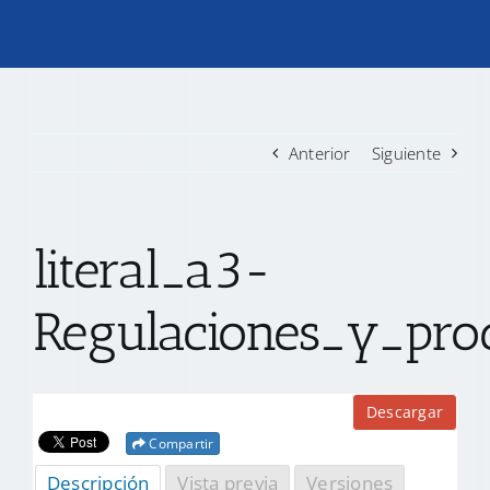
TRANSPARENCIA
CONVOCATORIAS PRECALIFICACIÓN
Anterior
Siguiente
NOTICIAS
literal_a3-
CONTACTO
Regulaciones_y_proc
Descargar
Compartir
Descripción
Vista previa
Versiones