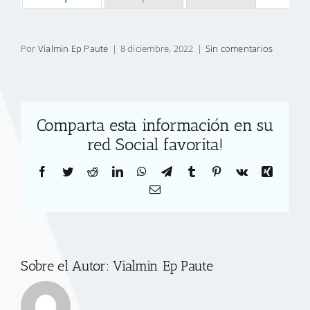
Por
Vialmin Ep Paute
|
8 diciembre, 2022
|
Sin comentarios
Comparta esta información en su
red Social favorita!
Facebook
Twitter
Reddit
LinkedIn
WhatsApp
Telegram
Tumblr
Pinterest
Vk
Xing
Correo
electrónico
Sobre el Autor:
Vialmin Ep Paute