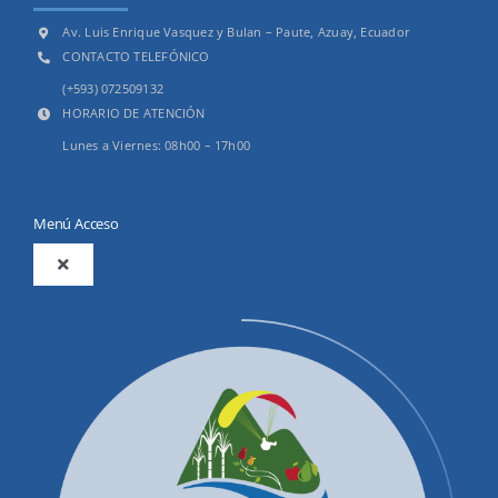
Av. Luis Enrique Vasquez y Bulan – Paute, Azuay, Ecuador
CONTACTO TELEFÓNICO
(+593) 072509132
HORARIO DE ATENCIÓN
Lunes a Viernes: 08h00 – 17h00
Menú Acceso
Toggle
Navigation
2025
Productos y Servicios
Convocatorias Precalificación