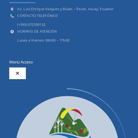
Av. Luis Enrique Vasquez y Bulan – Paute, Azuay, Ecuador
CONTACTO TELEFÓNICO
(+593) 072509132
HORARIO DE ATENCIÓN
Lunes a Viernes: 08h00 – 17h00
Menú Acceso
Toggle
Navigation
2025
Productos y Servicios
Convocatorias Precalificación