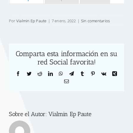
Por
Vialmin Ep Paute
|
7 enero, 2022
|
Sin comentarios
Comparta esta información en su
red Social favorita!
Facebook
Twitter
Reddit
LinkedIn
WhatsApp
Telegram
Tumblr
Pinterest
Vk
Xing
Correo
electrónico
Sobre el Autor:
Vialmin Ep Paute