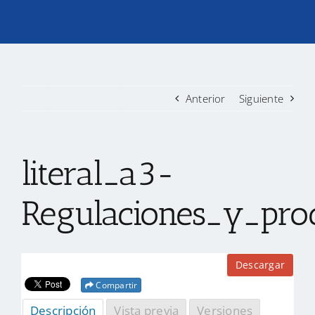
TRANSPARENCIA
CONVOCATORIAS PRECALIFICACIÓN
Anterior
Siguiente
NOTICIAS
literal_a3-
CONTACTO
Regulaciones_y_proc
Descargar
Compartir
Descripción
Vista previa
Versiones